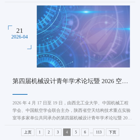
幕。西北工业大学机电学院 2024 级飞行器制造工程专业本科
生何颖，在微系统工程系陶凯教授指导下参会，凭借出色的科
研成果与现场展示，荣获大会最佳海报奖（Best Poster
Award），彰显了西工大机电学...
21
2026-04
第四届机械设计青年学术论坛暨 2026 空天结构技术青年科学家论坛在西安顺利召开
2026 年 4 月 17 日至 19 日，由西北工业大学、中国机械工程
学会、中国航空学会联合主办，陕西省空天结构技术重点实验
室等多家单位共同承办的第四届机械设计青年学术论坛暨 2026
空天结构技术青年科学家论坛在西安成功举办。本次论坛获教
...
上页
1
2
3
4
5
6
113
下页
育部空天装备设计制造学科突破先导项目专项支持，吸引全国