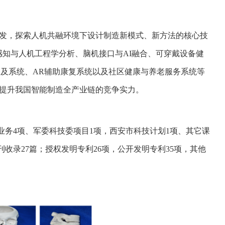
发，探索人机共融环境下设计制造新模式、新方法的核心技
感知与人机工程学分析、脑机接口与
AI
融合、可穿戴设备健
备及系统、
AR
辅助康复系统以及社区健康与养老服务系统等
提升我国智能制造全产业链的竞争实力。
业务
4
项、军委科技委项目
1
项，西安市科技计划
1
项、其它课
刊收录
27
篇；授权发明专利
26
项，公开发明专利
35
项，其他