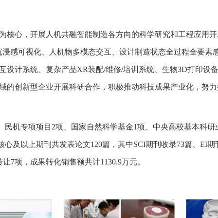
为核心，开展人机共融智能制造各方向的科学研究和工程应用开
沉浸感可视化、人机物多模态交互、设计制造状态全过程全要素
互设计系统、复杂产品
XR
装配
/
维修
/
培训系统、生物
3D
打印设
域的创新型企业开展科研合作，积极推动科技成果产业化，努力
、民机专项项目
2
项、国家自然科学基金
1
项、中央高校基本科研
在核心及以上期刊共发表论文
120
篇，其中
SCI
期刊收录
73
篇、
EI
期
转让
7
项，成果转化销售额共计
1130.9
万元。