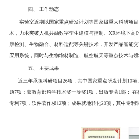
四、
工作动态
实验室近期以国家重点研发计划等国家级重大科研项目
术，力求突破人机共融数字孪生建模与控制、
XR
环境下高
康检测、生物融合、材料适配等关键技术，开发产品智能交
应用系统，同时与生物增材制造、航空航天等重点技术与领
五、
主要成果
近三年承担科研项目
26
项，其中国家重点研发计划
10
项
题
7
项；获教育部科学技术奖一等奖
1
项，出版专著
1
部； 
专利
7
项，软件著作权
12
项；成果就地转化
20
项，其中专利