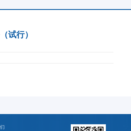
（试行）
们