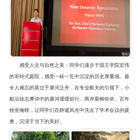
感受人文与自然之美：同学们漫步于国王学院宏伟
的哥特式庭院，感受一砖一瓦中沉淀的历史厚重感。最
令人难忘的莫过于康河泛舟，在专业船夫的引领下，小
船沿徐志摩诗中的康河缓缓前行，两岸垂柳依依、百年
校舍掩映，让同学们在静谧风光中洗去了学术会议的疲
惫，沉浸于当下的美好。