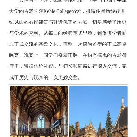
入住百年学院，体验英伦礼仪：学生们下榻于牛津
大学的古老学院Keble College宿舍，推窗便是历经数世
纪风雨的石砌建筑与静谧优美的方庭，切身感受了历史
与学术的交融。从每日的经典英式早餐，到促进学者间
非正式交流的茶歇文化，再到一次极为难得的正式高桌
晚宴。晚宴上，同学们身着正装，在烛光摇曳的古老餐
厅里，遵循传统礼仪，与师长和同窗进行深入交流，完
成了历史与现实的一次美妙交叠。