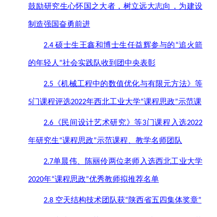
鼓励研究生心怀国之大者，树立远大志向，为建设
制造强国奋勇前进
硕士生王鑫和博士生任益辉参与的
追火箭
2.4
“
的年轻人
社会实践队收到团中央表彰
”
《机械工程中的数值优化与有限元方法》等
2.5
门课程评选
年西北工业大学
课程思政
示范课
5
2022
“
”
《民间设计艺术研究》等
门课程入选
2.6
3
2022
年研究生
课程思政
示范课程、教学名师团队
“
”
单晨伟、陈丽伶两位老师入选西北工业大学
2.7
年
课程思政
优秀教师拟推荐名单
2020
“
”
空天结构技术团队获
陕西省五四集体奖章
2.8
“
”