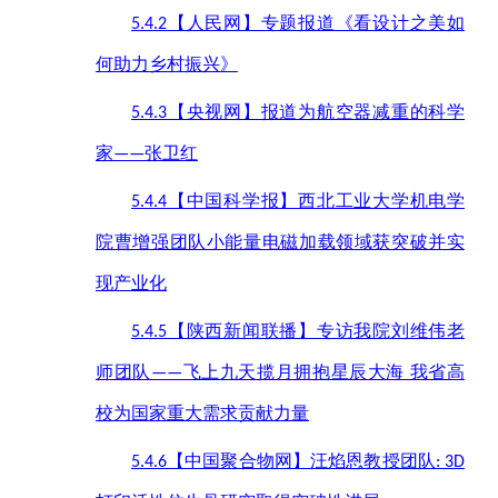
【人民网】专题报道《看设计之美如
5.4.2
何助力乡村振兴》
【央视网】报道为航空器减重的科学
5.4.3
家
张卫红
——
【中国科学报】西北工业大学机电学
5.4.4
院曹增强团队小能量电磁加载领域获突破并实
现产业化
【陕西新闻联播】专访我院刘维伟老
5.4.5
师团队
飞上九天揽月拥抱星辰大海 我省高
——
校为国家重大需求贡献力量
【中国聚合物网】汪焰恩教授团队
5.4.6
: 3D