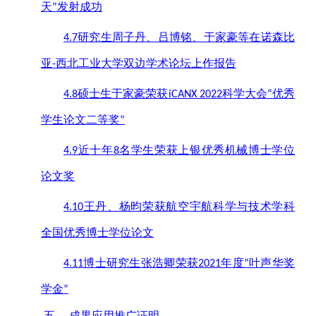
天
发射成功
”
研究生周子丹、吕博铭、于家豪等在诺森比
4.7
亚
西北工业大学双边学术论坛上作报告
-
硕士生于家豪荣获
科学大会
优秀
4.8
iCANX 2022
“
学生论文二等奖
”
近十年
名学生荣获上银优秀机械博士学位
4.9
8
论文奖
王丹、杨昀荣获航空宇航科学与技术学科
4.10
全国优秀博士学位论文
博士研究生张浩卿荣获
年度
叶声华奖
4.11
2021
“
学金
”
五、
成果应用推广证明