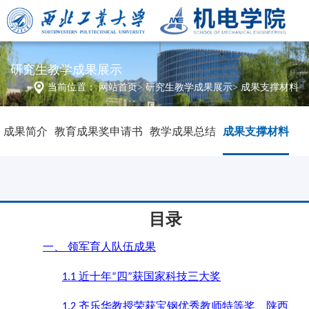
研究生教学成果展示
当前位置：
网站首页
>
研究生教学成果展示
>
成果支撑材料
成果简介
教育成果奖申请书
教学成果总结
成果支撑材料
目录
一、
领军育人队伍成果
近十年
四
获国家科技三大奖
1.1
“
”
齐乐华教授荣获宝钢优秀教师特等奖、陕西
1.2