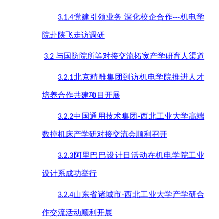
党建引领业务 深化校企合作
机电学
3.1.4
---
院赴陕飞走访调研
与国防院所等对接交流拓宽产学研育人渠道
3.2
北京精雕集团到访机电学院推进人才
3.2.1
培养合作共建项目开展
中国通用技术集团
西北工业大学高端
3.2.2
-
数控机床产学研对接交流会顺利召开
阿里巴巴设计日活动在机电学院工业
3.2.3
设计系成功举行
山东省诸城市
西北工业大学产学研合
3.2.4
-
作交流活动顺利开展