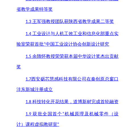
省教学成果特等奖
王军强教授团队获陕西省教学成果二等奖
1.3
工业设计与人机工效工业和信息化部重点实
1.4
验室荣获首批
中国工业设计协会创新设计研究
“
余隋怀教授荣荣获本届中华设计奖杰出贡献
1.5
奖
西安砺芯慧感科技有限公司在秦创原总窗口
1.7
沣东新城注册成立
科技转化开花结果，道博新材完成首轮融资
1.8
获批全国首个
机械原理及机械零件（设
1.9
“
计）课程虚拟教研室
”