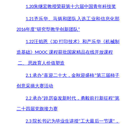
朱继宏教授荣获第十六届中国青年科技奖
1.20
齐乐华、马炳和团队入选工业和信息化部
1.21
年度
研究型教学创新团队
2016
“
”
汪焰恩《
打印技术》和产乐华《机械制
1.22
3D
造基础》
课程获批国家精品在线开放课程
MOOC
二、
思政育人价值塑造
承办
喜迎二十大，金秋迎盛柿
第三届柿子
2.1
“
”
创意采摘大赛活动
承办
踔厉奋发新时代，勇毅前行新征程
第
2.2
“
”
二十四届党旗接力赛
院长书记为毕业生讲授
工大最后一节课
，
2.3
“
”