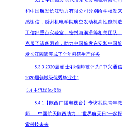
中国航发哈尔滨东安发动机有限公司
5.3.2
和中国航发长江动力有限公司分别给学校发来
感谢信，感谢机电学院航空发动机高性能制造
工信部重点实验室、密封与润滑等相关团队，
克服了诸多困难，助力中国航发东安和中国航
发长江圆满完成了全年科研生产任务
届硕士祁瑞帅被评为
中兴通信
5.3.3 2020
“
届领域级优秀毕业生
2020
”
主流媒体报道
5.4
【陕西广播电视台】专访我院青年教
5.4.1
师
中国航天陕西助力！
世界航天日
一起探
——
“
”
索科技未来