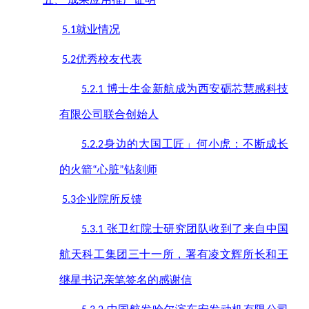
就业情况
5.1
优秀校友代表
5.2
博士生金新航成为西安砺芯慧感科技
5.2.1
有限公司联合创始人
身边的大国工匠」何小虎：不断成长
5.2.2
的火箭
心脏
钻刻师
“
”
企业院所反馈
5.3
张卫红院士研究团队收到了来自中国
5.3.1
航天科工集团三十一所，署有凌文辉所长和王
继星书记亲笔签名的感谢信