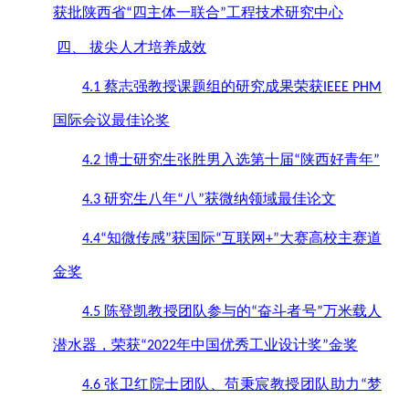
获批陕西省
四主体一联合
工程技术研究中心
“
”
四、
拔尖人才培养成效
蔡志强教授课题组的研究成果荣获
4.1
IEEE PHM
国际会议最佳论奖
博士研究生张胜男入选第十届
陕西好青年
4.2
“
”
研究生八年
八
获微纳领域最佳论文
4.3
“
”
知微传感
获国际
互联网
大赛高校主赛道
4.4“
”
“
+”
金奖
陈登凯教授团队参与的
奋斗者号
万米载人
4.5
“
”
潜水器，荣获
年中国优秀工业设计奖
金奖
“2022
”
张卫红院士团队、苟秉宸教授团队助力
梦
4.6
“