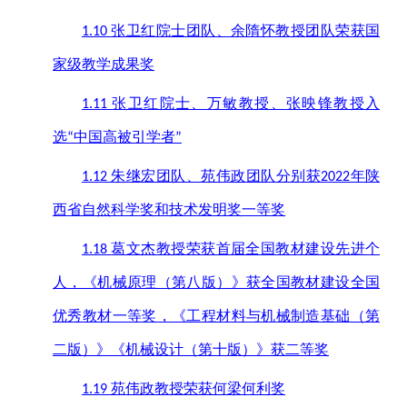
张卫红院士团队、余隋怀教授团队荣获国
1.10
家级教学成果奖
张卫红院士、万敏教授、张映锋教授入
1.11
选
中国高被引学者
“
”
朱继宏团队、苑伟政团队分别获
年陕
1.12
2022
西省自然科学奖和技术发明奖一等奖
葛文杰教授荣获首届全国教材建设先进个
1.18
人，《机械原理（第八版）》获全国教材建设全国
优秀教材一等奖，《工程材料与机械制造基础（第
二版）》《机械设计（第十版）》获二等奖
苑伟政教授荣获何梁何利奖
1.19