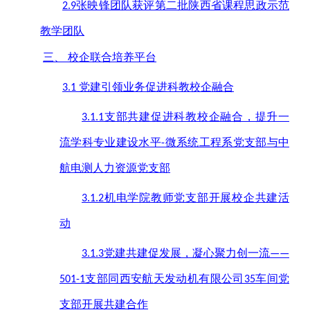
张映锋团队获评第二批陕西省课程思政示范
2.9
教学团队
三、
校企联合培养平台
党建引领业务促进科教校企融合
3.1
支部共建促进科教校企融合，提升一
3.1.1
流学科专业建设水平
微系统工程系党支部与中
-
航电测人力资源党支部
机电学院教师党支部开展校企共建活
3.1.2
动
党建共建促发展，凝心聚力创一流
3.1.3
——
支部同西安航天发动机有限公司
车间党
501-1
35
支部开展共建合作